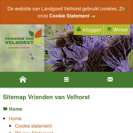
×
De website van Landgoed Velhorst gebruikt cookies. Zie
onze
Cookie Statement →
Inloggen
Winkel
Sitemap Vrienden van Velhorst
Home
Home
Cookie statement