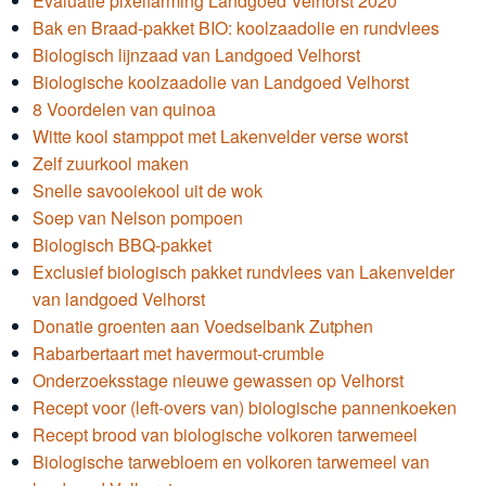
Evaluatie pixelfarming Landgoed Velhorst 2020
Bak en Braad-pakket BIO: koolzaadolie en rundvlees
Biologisch lijnzaad van Landgoed Velhorst
Biologische koolzaadolie van Landgoed Velhorst
8 Voordelen van quinoa
Witte kool stamppot met Lakenvelder verse worst
Zelf zuurkool maken
Snelle savooiekool uit de wok
Soep van Nelson pompoen
Biologisch BBQ-pakket
Exclusief biologisch pakket rundvlees van Lakenvelder
van landgoed Velhorst
Donatie groenten aan Voedselbank Zutphen
Rabarbertaart met havermout-crumble
Onderzoeksstage nieuwe gewassen op Velhorst
Recept voor (left-overs van) biologische pannenkoeken
Recept brood van biologische volkoren tarwemeel
Biologische tarwebloem en volkoren tarwemeel van