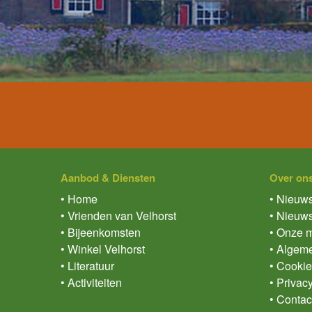
Aanbod & Diensten
Over on
• Home
• Nieuws
• Vrienden van Velhorst
• Nieuws
• Bijeenkomsten
• Onze m
• Winkel Velhorst
• Algem
• Literatuur
• Cookie
• Activiteiten
• Privac
• Contac