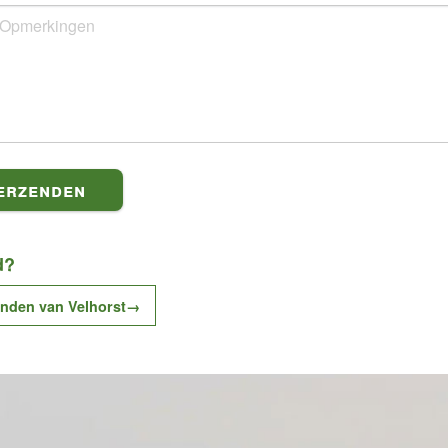
erzenden
d?
ienden van Velhorst→