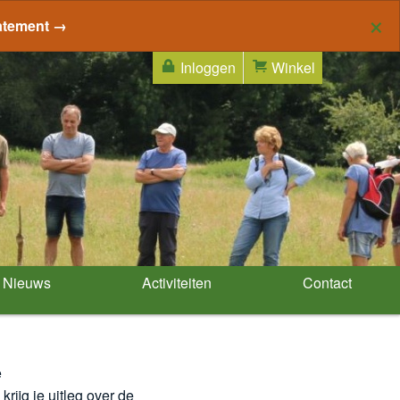
×
atement →
Inloggen
Winkel
Nieuws
Activiteiten
Contact
e
ijg je uitleg over de