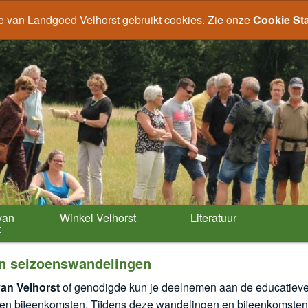
e van Landgoed Velhorst gebruikt cookies. Zie onze
Cookie St
van
Winkel Velhorst
Literatuur
t
n seizoenswandelingen
van Velhorst
of genodigde kun je deelnemen aan de educatiev
n bijeenkomsten. Tijdens deze wandelingen en bijeenkomsten kr