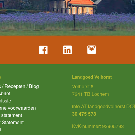
s
Landgoed Velhorst
 / Recepten / Blog
Velhorst 6
brief
7241 TB Lochem
issie
info AT landgoedvelhorst DOT
ene voorwaarden
30 475 578
 statement
y Statement
KvK-nummer: 93905793
t