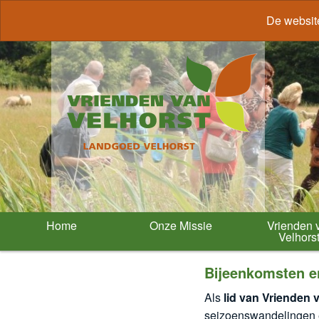
De websit
Home
Onze Missie
Vrienden 
Velhors
Bijeenkomsten e
Als
lid van Vrienden 
seizoenswandelingen e