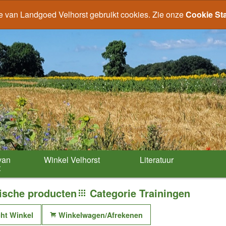
e van Landgoed Velhorst gebruikt cookies. Zie onze
Cookie St
van
Winkel Velhorst
Literatuur
t
ische producten
Categorie Trainingen
cht Winkel
Winkelwagen/Afrekenen