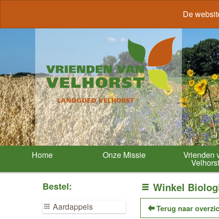
De websit
Home
Onze Missie
Vrienden 
Velhors
Bestel:
Winkel Biolog
Aardappels
Terug naar overzi