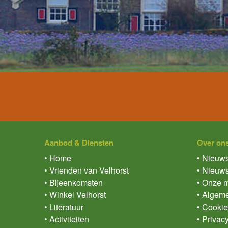
Aanbod & Diensten
Over on
• Home
• Nieuws
• Vrienden van Velhorst
• Nieuws
• Bijeenkomsten
• Onze m
• Winkel Velhorst
• Algem
• Literatuur
• Cookie
• Activiteiten
• Privac