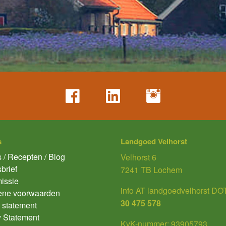
s
Landgoed Velhorst
 / Recepten / Blog
Velhorst 6
brief
7241 TB Lochem
issie
info AT landgoedvelhorst DOT
ene voorwaarden
30 475 578
 statement
y Statement
KvK-nummer: 93905793