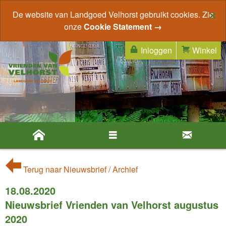
×
De website van Landgoed Velhorst gebruikt cookies. Zie
onze
Cookie Statement →
Inloggen
Winkel
Terug naar Nieuwsbrief / Archief
18.08.2020
Nieuwsbrief Vrienden van Velhorst augustus
2020